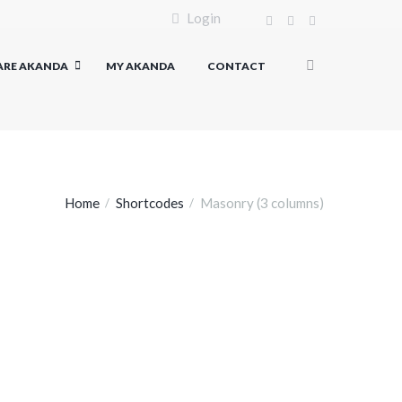
Login
ARE AKANDA
MY AKANDA
CONTACT
Home
Shortcodes
Masonry (3 columns)