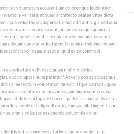
s error sit voluptatem accusantium doloremque laudantium,
 inventore veritatis et quasi architecto beatae vitae dicta
m, quia voluptas sit, aspernatur aut odit aut fugit, sed quia
one voluptatem sequi nesciunt, neque porro quisquam est,
onsectetur, adipisci velit, sed quia non numquam eius modi
gnam aliquam quaerat voluptatem. Ut enim ad minima veniam,
 suscipit laboriosam, nisi ut aliquid ex ea commodi
 in ea voluptate velit esse, quam nihil molestiae
giat, quo voluptas nulla pariatur? At vero eos et accusamus
nditiis praesentium voluptatum deleniti atque corrupti, quos
bcaecati cupiditate non provident, similique sunt in culpa,
 laborum et dolorum fuga. Et harum quidem rerum facilis est et
um soluta nobis est eligendi optio, cumque nihil impedit, quo
ssimus, omnis voluptas assumenda est, omnis dolor
s debitis aut rerum necessitatibus saepe eveniet, ut et