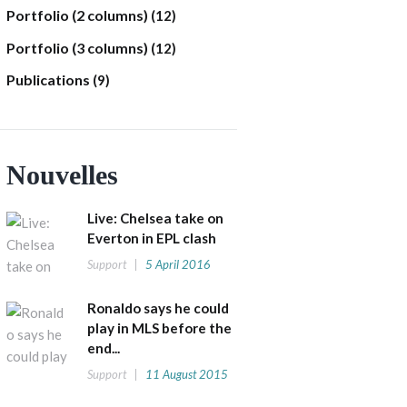
Portfolio (2 columns)
(12)
Portfolio (3 columns)
(12)
Publications
(9)
Nouvelles
Live: Chelsea take on
Everton in EPL clash
Support
5 April 2016
Ronaldo says he could
play in MLS before the
end...
Support
11 August 2015