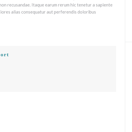
non recusandae. Itaque earum rerum hic tenetur a sapiente
aiores alias consequatur aut perferendis doloribus
ort