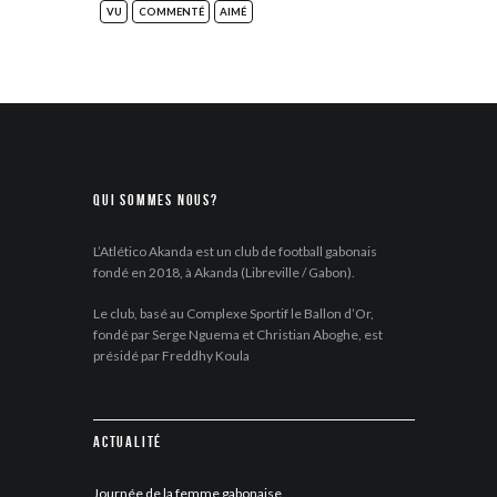
VU
COMMENTÉ
AIMÉ
Qui sommes nous?
L’Atlético Akanda est un club de football gabonais
fondé en 2018, à Akanda (Libreville / Gabon).
Le club, basé au Complexe Sportif le Ballon d’Or,
fondé par Serge Nguema et Christian Aboghe, est
présidé par Freddhy Koula
Actualité
Journée de la femme gabonaise
17 avril 2021