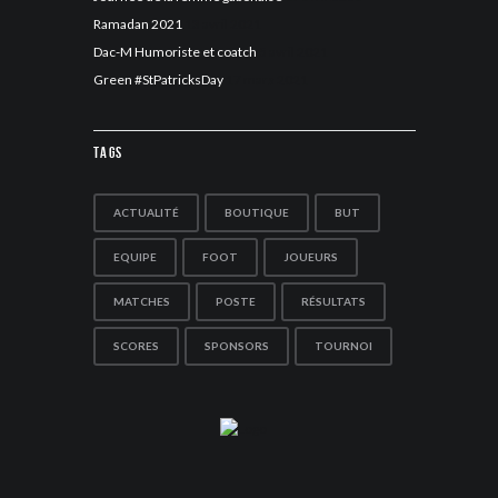
Ramadan 2021
13 avril 2021
Dac-M Humoriste et coatch
5 avril 2021
Green #StPatricksDay
17 mars 2021
Tags
ACTUALITÉ
BOUTIQUE
BUT
EQUIPE
FOOT
JOUEURS
MATCHES
POSTE
RÉSULTATS
SCORES
SPONSORS
TOURNOI