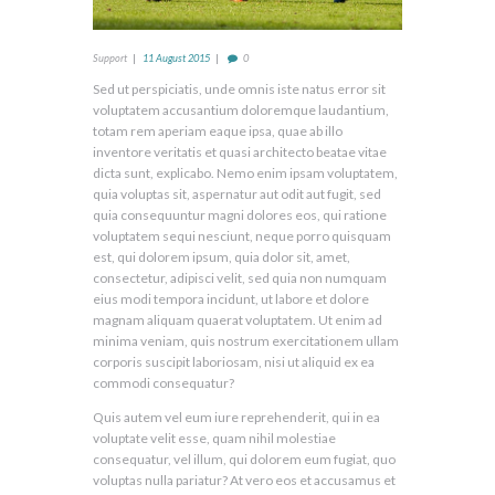
Support
11 August 2015
0
Sed ut perspiciatis, unde omnis iste natus error sit
voluptatem accusantium doloremque laudantium,
totam rem aperiam eaque ipsa, quae ab illo
inventore veritatis et quasi architecto beatae vitae
dicta sunt, explicabo. Nemo enim ipsam voluptatem,
quia voluptas sit, aspernatur aut odit aut fugit, sed
quia consequuntur magni dolores eos, qui ratione
voluptatem sequi nesciunt, neque porro quisquam
est, qui dolorem ipsum, quia dolor sit, amet,
consectetur, adipisci velit, sed quia non numquam
eius modi tempora incidunt, ut labore et dolore
magnam aliquam quaerat voluptatem. Ut enim ad
minima veniam, quis nostrum exercitationem ullam
corporis suscipit laboriosam, nisi ut aliquid ex ea
commodi consequatur?
Quis autem vel eum iure reprehenderit, qui in ea
voluptate velit esse, quam nihil molestiae
consequatur, vel illum, qui dolorem eum fugiat, quo
voluptas nulla pariatur? At vero eos et accusamus et