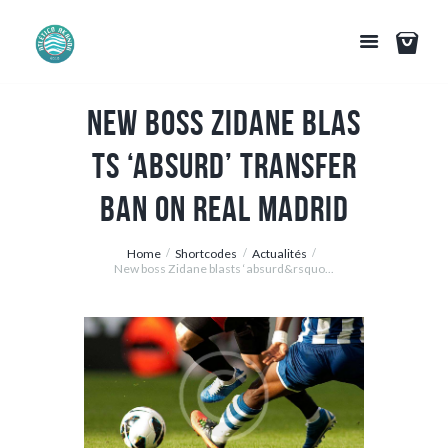
New boss Zidane blas
ts ‘absurd’ transfer
ban on Real Madrid
Home
Shortcodes
Actualités
New boss Zidane blasts ‘absurd&rsquo...