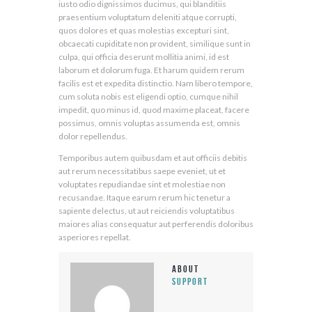
iusto odio dignissimos ducimus, qui blanditiis
praesentium voluptatum deleniti atque corrupti,
quos dolores et quas molestias excepturi sint,
obcaecati cupiditate non provident, similique sunt in
culpa, qui officia deserunt mollitia animi, id est
laborum et dolorum fuga. Et harum quidem rerum
facilis est et expedita distinctio. Nam libero tempore,
cum soluta nobis est eligendi optio, cumque nihil
impedit, quo minus id, quod maxime placeat, facere
possimus, omnis voluptas assumenda est, omnis
dolor repellendus.
Temporibus autem quibusdam et aut officiis debitis
aut rerum necessitatibus saepe eveniet, ut et
voluptates repudiandae sint et molestiae non
recusandae. Itaque earum rerum hic tenetur a
sapiente delectus, ut aut reiciendis voluptatibus
maiores alias consequatur aut perferendis doloribus
asperiores repellat.
About
support