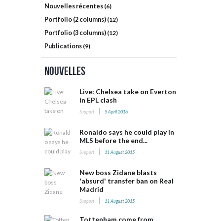
Nouvelles récentes
(6)
Portfolio (2 columns)
(12)
Portfolio (3 columns)
(12)
Publications
(9)
Nouvelles
Live: Chelsea take on Everton
in EPL clash
Support
5 April 2016
Ronaldo says he could play in
MLS before the end...
Support
11 August 2015
New boss Zidane blasts
'absurd' transfer ban on Real
Madrid
Support
11 August 2015
Tottenham come from