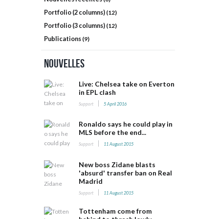
Portfolio (2 columns)
(12)
Portfolio (3 columns)
(12)
Publications
(9)
Nouvelles
Live: Chelsea take on Everton
in EPL clash
Support
5 April 2016
Ronaldo says he could play in
MLS before the end...
Support
11 August 2015
New boss Zidane blasts
'absurd' transfer ban on Real
Madrid
Support
11 August 2015
Tottenham come from