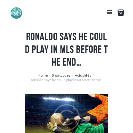
Ronaldo says he coul
d play in MLS before t
he end…
Home
Shortcodes
Actualités
Ronaldo says he could play in MLS before the...