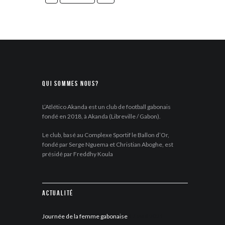
Qui sommes nous?
L’Atlético Akanda est un club de football gabonais
fondé en 2018, à Akanda (Libreville / Gabon).
Le club, basé au Complexe Sportif le Ballon d’Or,
fondé par Serge Nguema et Christian Aboghe, est
présidé par Freddhy Koula
Actualité
Journée de la femme gabonaise
17 avril 2021