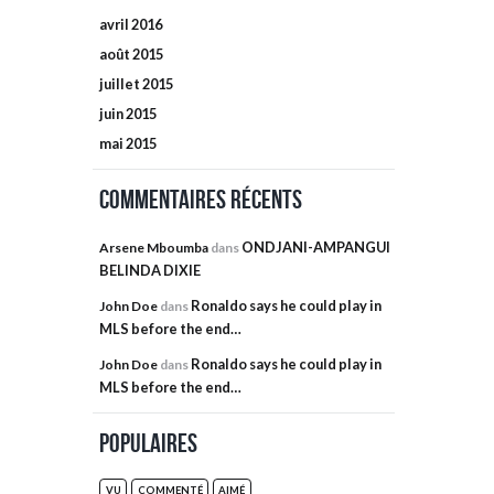
avril
2016
août
2015
juillet
2015
juin
2015
mai
2015
Commentaires récents
ONDJANI-AMPANGUI
Arsene Mboumba
dans
BELINDA DIXIE
Ronaldo says he could play in
John Doe
dans
MLS before the end…
Ronaldo says he could play in
John Doe
dans
MLS before the end…
Populaires
VU
COMMENTÉ
AIMÉ