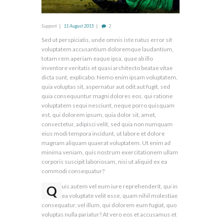
Support
11 August 2015
2
Sed ut perspiciatis, unde omnis iste natus error sit
voluptatem accusantium doloremque laudantium,
totam rem aperiam eaque ipsa, quae ab illo
inventore veritatis et quasi architecto beatae vitae
dicta sunt, explicabo. Nemo enim ipsam voluptatem,
quia voluptas sit, aspernatur aut odit aut fugit, sed
quia consequuntur magni dolores eos, qui ratione
voluptatem sequi nesciunt, neque porro quisquam
est, qui dolorem ipsum, quia dolor sit, amet,
consectetur, adipisci velit, sed quia non numquam
eius modi tempora incidunt, ut labore et dolore
magnam aliquam quaerat voluptatem. Ut enim ad
minima veniam, quis nostrum exercitationem ullam
corporis suscipit laboriosam, nisi ut aliquid ex ea
commodi consequatur?
Q
uis autem vel eum iure reprehenderit, qui in
ea voluptate velit esse, quam nihil molestiae
consequatur, vel illum, qui dolorem eum fugiat, quo
voluptas nulla pariatur? At vero eos et accusamus et