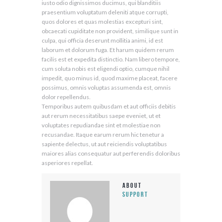
iusto odio dignissimos ducimus, qui blanditiis
praesentium voluptatum deleniti atque corrupti,
quos dolores et quas molestias excepturi sint,
obcaecati cupiditate non provident, similique sunt in
culpa, qui officia deserunt mollitia animi, id est
laborum et dolorum fuga. Et harum quidem rerum
facilis est et expedita distinctio. Nam libero tempore,
cum soluta nobis est eligendi optio, cumque nihil
impedit, quo minus id, quod maxime placeat, facere
possimus, omnis voluptas assumenda est, omnis
dolor repellendus.
Temporibus autem quibusdam et aut officiis debitis
aut rerum necessitatibus saepe eveniet, ut et
voluptates repudiandae sint et molestiae non
recusandae. Itaque earum rerum hic tenetur a
sapiente delectus, ut aut reiciendis voluptatibus
maiores alias consequatur aut perferendis doloribus
asperiores repellat.
About
support