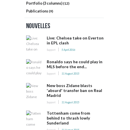
Portfolio (3 columns)
(12)
Publications
(9)
Nouvelles
Live: Chelsea take on Everton
in EPL clash
Support
5 April 2016
Ronaldo says he could play in
MLS before the end...
Support
11 August 2015
New boss Zidane blasts
'absurd' transfer ban on Real
Madrid
Support
11 August 2015
Tottenham come from
behind to thrash lowly
Sunderland
Support
11 August 2015