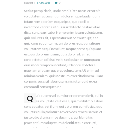
Support
5 April 2016
0
Sed ut perspiciatis, unde omnis iste natus error sit
voluptatem accusantium doloremque laudantium,
totam rem aperiam eaque ipsa, quae ab illo
inventore veritatis et quasi architecto beatae vitae
dicta sunt, explicabo. Nemo enim ipsam voluptatem,
quia voluptas sit, aspernatur aut odit aut fugit, sed
quia consequuntur magni dolores eos, qui ratione
voluptatem sequi nesciunt, neque porro quisquam
est, qui dolorem ipsum, quia dolor sit, amet,
consectetur, adipisci velit, sed quia non numquam
eius modi tempora incidunt, ut labore et dolore
magnam aliquam quaerat voluptatem. Ut enim ad
minima veniam, quis nostrum exercitationem ullam
corporis suscipit laboriosam, nisi ut aliquid ex ea
commodi consequatur?
Q
uis autem vel eum iure reprehenderit, qui in
ea voluptate velit esse, quam nihil molestiae
consequatur, vel illum, qui dolorem eum fugiat, quo
voluptas nulla pariatur? At vero eos et accusamus et
iusto odio dignissimos ducimus, qui blanditiis
praesentium voluptatum deleniti atque corrupti,