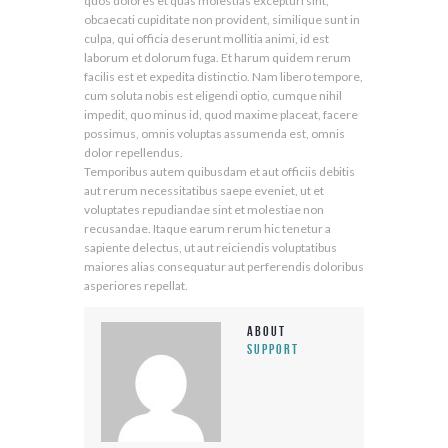
quos dolores et quas molestias excepturi sint,
obcaecati cupiditate non provident, similique sunt in
culpa, qui officia deserunt mollitia animi, id est
laborum et dolorum fuga. Et harum quidem rerum
facilis est et expedita distinctio. Nam libero tempore,
cum soluta nobis est eligendi optio, cumque nihil
impedit, quo minus id, quod maxime placeat, facere
possimus, omnis voluptas assumenda est, omnis
dolor repellendus.
Temporibus autem quibusdam et aut officiis debitis
aut rerum necessitatibus saepe eveniet, ut et
voluptates repudiandae sint et molestiae non
recusandae. Itaque earum rerum hic tenetur a
sapiente delectus, ut aut reiciendis voluptatibus
maiores alias consequatur aut perferendis doloribus
asperiores repellat.
About
support