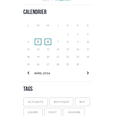
Calendrier
L
M
M
J
V
S
D
1
2
3
5
6
4
7
8
9
10
11
12
13
14
15
16
17
18
19
20
21
22
23
24
25
26
27
28
29
30
AVRIL
2016
Tags
ACTUALITÉ
BOUTIQUE
BUT
EQUIPE
FOOT
JOUEURS