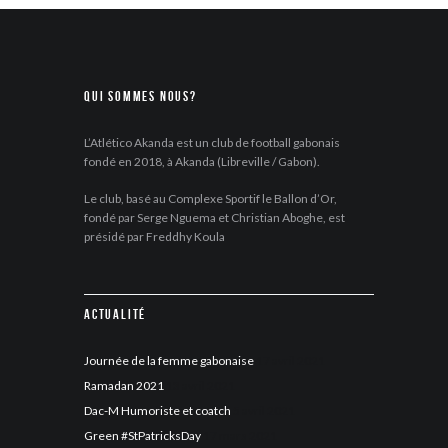
Qui sommes nous?
L’Atlético Akanda est un club de football gabonais
fondé en 2018, à Akanda (Libreville / Gabon).
Le club, basé au Complexe Sportif le Ballon d’Or,
fondé par Serge Nguema et Christian Aboghe, est
présidé par Freddhy Koula
Actualité
Journée de la femme gabonaise
17 avril 2021
Ramadan 2021
13 avril 2021
Dac-M Humoriste et coatch
5 avril 2021
Green #StPatricksDay
17 mars 2021