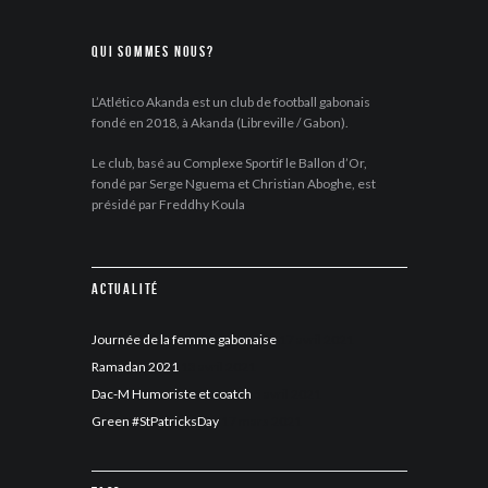
Qui sommes nous?
L’Atlético Akanda est un club de football gabonais
fondé en 2018, à Akanda (Libreville / Gabon).
Le club, basé au Complexe Sportif le Ballon d’Or,
fondé par Serge Nguema et Christian Aboghe, est
présidé par Freddhy Koula
Actualité
Journée de la femme gabonaise
17 avril 2021
Ramadan 2021
13 avril 2021
Dac-M Humoriste et coatch
5 avril 2021
Green #StPatricksDay
17 mars 2021