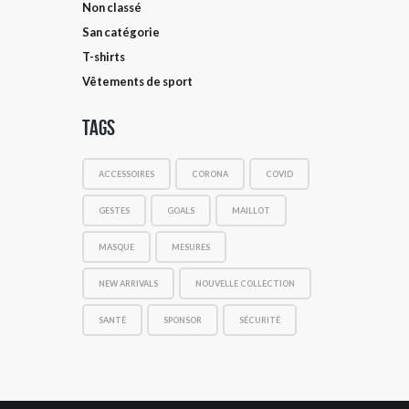
Non classé
San catégorie
T-shirts
Vêtements de sport
Tags
ACCESSOIRES
CORONA
COVID
GESTES
GOALS
MAILLOT
MASQUE
MESURES
NEW ARRIVALS
NOUVELLE COLLECTION
SANTÉ
SPONSOR
SÉCURITÉ