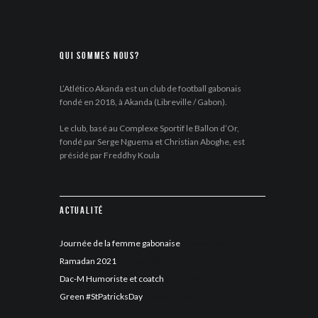
Qui sommes nous?
L’Atlético Akanda est un club de football gabonais
fondé en 2018, à Akanda (Libreville / Gabon).
Le club, basé au Complexe Sportif le Ballon d’Or,
fondé par Serge Nguema et Christian Aboghe, est
présidé par Freddhy Koula
Actualité
Journée de la femme gabonaise
17 avril 2021
Ramadan 2021
13 avril 2021
Dac-M Humoriste et coatch
5 avril 2021
Green #StPatricksDay
17 mars 2021