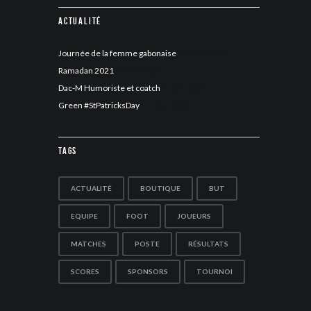
Actualité
Journée de la femme gabonaise
17 avril 2021
Ramadan 2021
13 avril 2021
Dac-M Humoriste et coatch
5 avril 2021
Green #StPatricksDay
17 mars 2021
Tags
ACTUALITÉ
BOUTIQUE
BUT
EQUIPE
FOOT
JOUEURS
MATCHES
POSTE
RÉSULTATS
SCORES
SPONSORS
TOURNOI