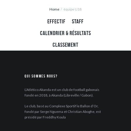
Home
équipe U18
EFFECTIF
STAFF
CALENDRIER & RÉSULTATS
CLASSEMENT
Qui sommes nous?
L’Atlético Akanda est un club de football gabonais
fondé en 2018, à Akanda (Libreville / Gabon).
Le club, basé au Complexe Sportif le Ballon d’Or,
fondé par Serge Nguema et Christian Aboghe, est
présidé par Freddhy Koula