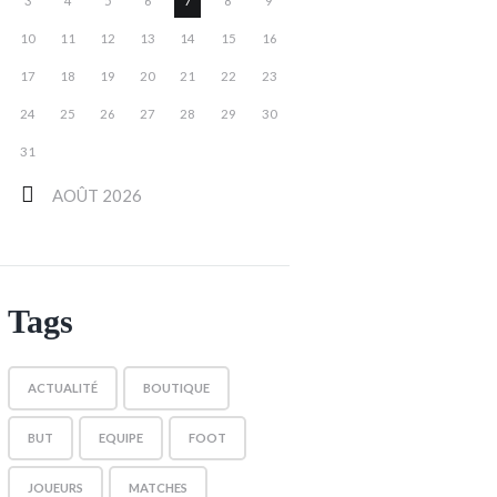
3
4
5
6
7
8
9
10
11
12
13
14
15
16
17
18
19
20
21
22
23
24
25
26
27
28
29
30
31
AOÛT
2026
Tags
ACTUALITÉ
BOUTIQUE
BUT
EQUIPE
FOOT
JOUEURS
MATCHES