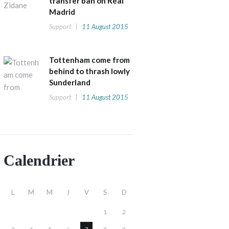
transfer ban on Real
Madrid
Support
11 August 2015
Tottenham come from
behind to thrash lowly
Sunderland
Support
11 August 2015
Calendrier
L
M
M
J
V
S
D
1
2