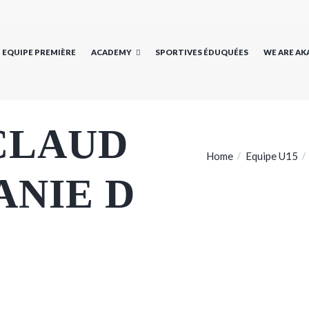
EQUIPE PREMIÈRE
ACADEMY
SPORTIVES ÉDUQUÉES
WE ARE A
CLAUD
Home
Equipe U15
ANIE D