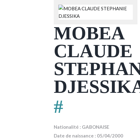
MOBEA
CLAUDE
STEPHAN
DJESSIK
#
Nationalité : GABONAISE
Date de naissance : 05/04/2000