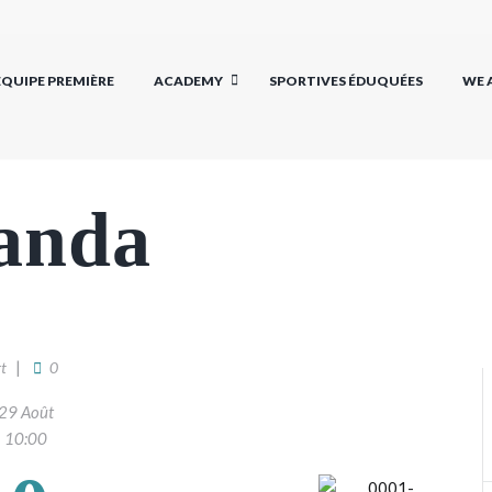
EQUIPE PREMIÈRE
ACADEMY
SPORTIVES ÉDUQUÉES
WE 
kanda
t
0
29 Août
10:00