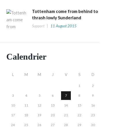
Tottenham come from behind to
thrash lowly Sunderland
Support
11 August 2015
Calendrier
L
M
M
J
V
S
D
1
2
3
4
5
6
7
8
9
10
11
12
13
14
15
16
17
18
19
20
21
22
23
24
25
26
27
28
29
30