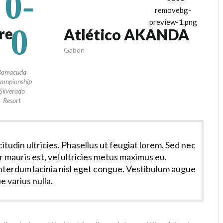
0-
0
re
Atlético AKANDA
Gabon
Barracuda
ampionship
Silverado
Resort
icitudin ultricies. Phasellus ut feugiat lorem. Sed nec
 mauris est, vel ultricies metus maximus eu.
nterdum lacinia nisl eget congue. Vestibulum augue
e varius nulla.