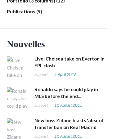
Portfolio (3 columns)
(12)
Publications
(9)
Nouvelles
Live: Chelsea take on Everton in
EPL clash
Support
5 April 2016
Ronaldo says he could play in
MLS before the end...
Support
11 August 2015
New boss Zidane blasts 'absurd'
transfer ban on Real Madrid
Support
11 August 2015