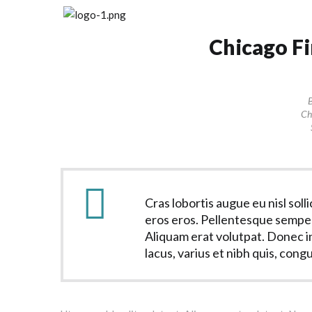
Chicago Fi
Ch
Cras lobortis augue eu nisl soll
eros eros. Pellentesque semper
Aliquam erat volutpat. Donec i
lacus, varius et nibh quis, congu