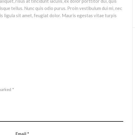
iquet, risus at tincidunt iaculis, ex dolor porttitor dui, quis
isque tellus. Nunc quis odio purus. Proin vestibulum dui mi, nec
s ligula sit amet, feugiat dolor. Mauris egestas vitae turpis
marked *